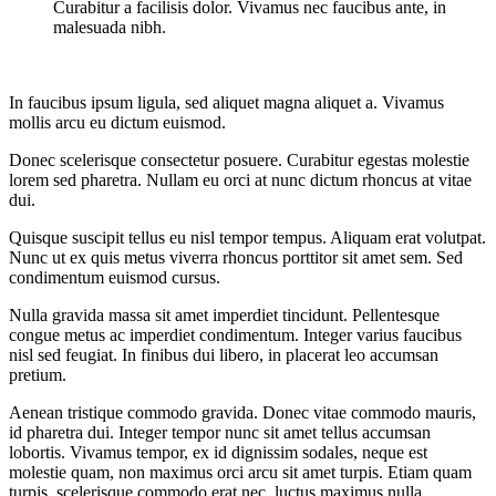
Curabitur a facilisis dolor. Vivamus nec faucibus ante, in
malesuada nibh.
In faucibus ipsum ligula, sed aliquet magna aliquet a. Vivamus
mollis arcu eu dictum euismod.
Donec scelerisque consectetur posuere. Curabitur egestas molestie
lorem sed pharetra. Nullam eu orci at nunc dictum rhoncus at vitae
dui.
Quisque suscipit tellus eu nisl tempor tempus. Aliquam erat volutpat.
Nunc ut ex quis metus viverra rhoncus porttitor sit amet sem. Sed
condimentum euismod cursus.
Nulla gravida massa sit amet imperdiet tincidunt. Pellentesque
congue metus ac imperdiet condimentum. Integer varius faucibus
nisl sed feugiat. In finibus dui libero, in placerat leo accumsan
pretium.
Aenean tristique commodo gravida. Donec vitae commodo mauris,
id pharetra dui. Integer tempor nunc sit amet tellus accumsan
lobortis. Vivamus tempor, ex id dignissim sodales, neque est
molestie quam, non maximus orci arcu sit amet turpis. Etiam quam
turpis, scelerisque commodo erat nec, luctus maximus nulla.