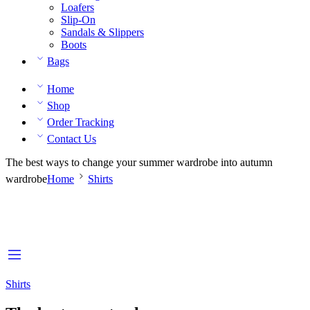
Loafers
Slip-On
Sandals & Slippers
Boots
Bags
Home
Shop
Order Tracking
Contact Us
The best ways to change your summer wardrobe into autumn
wardrobe
Home
Shirts
Shirts