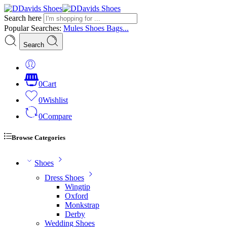
Search here
Popular Searches:
Mules
Shoes
Bags...
Search
0
Cart
0
Wishlist
0
Compare
Browse Categories
Shoes
Dress Shoes
Wingtip
Oxford
Monkstrap
Derby
Wedding Shoes